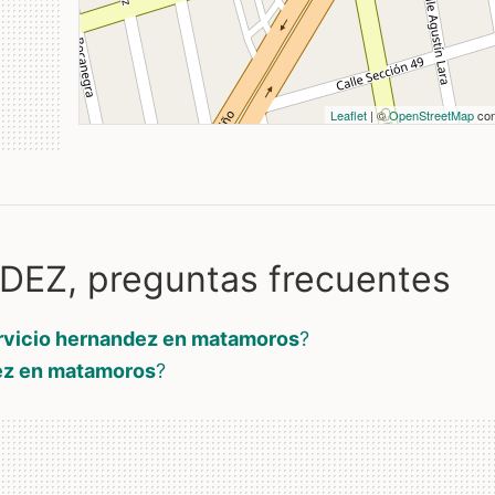
Leaflet
| ©
OpenStreetMap
con
EZ, preguntas frecuentes
rvicio hernandez en matamoros
?
ez en matamoros
?