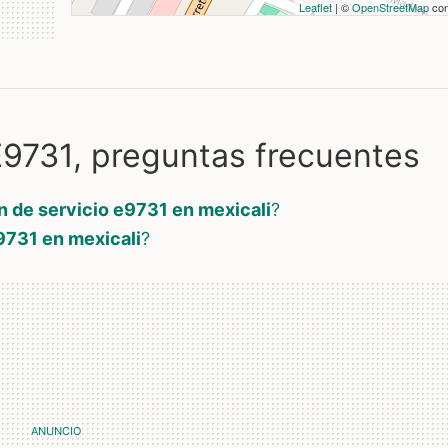
Leaflet
| ©
OpenStreetMap
con
9731, preguntas frecuentes
n de servicio e9731 en mexicali
?
9731 en mexicali
?