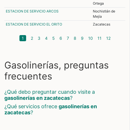
Ortega
ESTACION DE SERVICIO ARCOS
Nochistlán de
Mejía
ESTACION DE SERVICIO EL ORITO
Zacatecas
(current)
1
2
3
4
5
6
7
8
9
10
11
12
Gasolinerías, preguntas
frecuentes
¿qué debo preguntar cuando visite a
gasolinerías en zacatecas
?
¿qué servicios ofrece
gasolinerías en
zacatecas
?