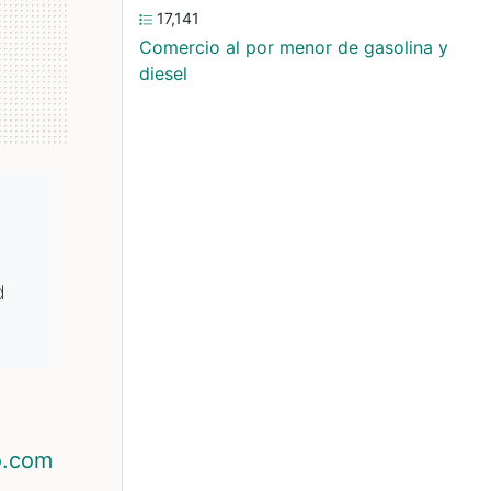
17,141
Comercio al por menor de gasolina y
diesel
d
o.com