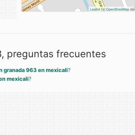
Leaflet
| ©
OpenStreetMap
con
 preguntas frecuentes
n granada 963 en mexicali
?
en mexicali
?