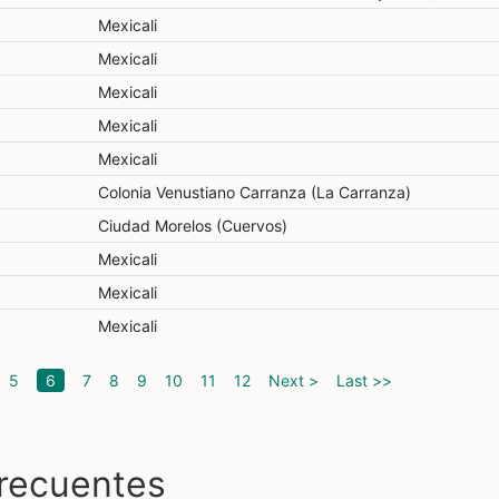
Mexicali
Mexicali
Mexicali
Mexicali
Mexicali
Colonia Venustiano Carranza (La Carranza)
Ciudad Morelos (Cuervos)
Mexicali
Mexicali
Mexicali
(current)
5
6
7
8
9
10
11
12
Next >
Last >>
frecuentes